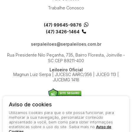
Trabalhe Conosco
(47) 99645-9876
(47) 3426-1464
serpaleiloes@serpaleiloes.com.br
Rua Presidente Nilo Peçanha, 735, Bairro Floresta, Joinville -
SC
CEP 89211-400
Leiloeiro Oficial
Magnun Luiz Serpa | JUCESC AARC/356 | JUCEG 113 |
JUCEMG 1418
Aviso de cookies
Utilizamos cookies para que o site possa funcionar, para
© 2026-present - Todos os direitos reservados
melhorar a sua navegação, personalizar conteúdo
apresentado a você, bem como para obter informações
Política de Privacidade
estatísticas sobre o uso do site. Saiba mais no
Aviso de
Aviso de Cookies
Cookies