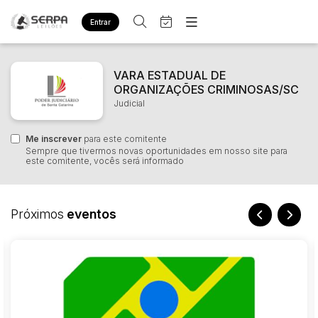
Entrar
Criar conta
Entrar
Site
VARA ESTADUAL DE
Home
ORGANIZAÇÕES CRIMINOSAS/SC
Busca por palavra-chave
Agenda
Judicial
Quem Somos
Quem Somos
Eventos
Categoria
Subcategoria
Contato
Me inscrever
para este comitente
Fale Conosco
Sempre que tivermos novas oportunidades em nosso site para
este comitente, vocês será informado
Busca por categoria
Estados
Cidade
Diversos
Bens diversos
Próximos
eventos
Imóveis
Bairro
Comitente
Apartamentos
Casa
Judiciais
Extrajudiciais
Ponto Comercial
Faixa de valor
Terreno
R$
R$
até