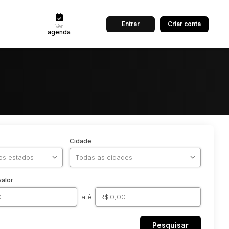
Entrar
Criar conta
Ver
agenda
Cidade
valor
até
R$
Pesquisar