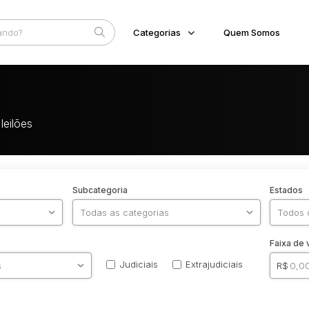
Categorias
Quem Somos
Diversos
Home
Bens diversos
Eventos
Imóveis
leilões
Fale Conosco
Apartamentos
Casa
Ponto Comercial
Terreno
Veículos
Subcategoria
Estados
Carro
Faixa de 
Judiciais
Extrajudiciais
R$