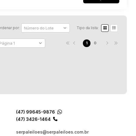
rdenar por:
Tipo da lista:
1
0
(47) 99645-9876
(47) 3426-1464
serpaleiloes@serpaleiloes.com.br