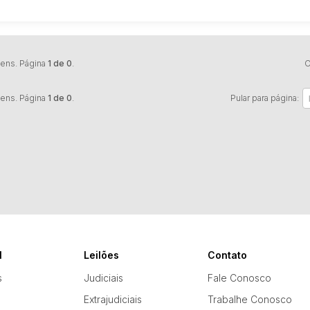
tens. Página
1 de 0
.
O
tens. Página
1 de 0
.
Pular para página:
l
Leilões
Contato
s
Judiciais
Fale Conosco
Extrajudiciais
Trabalhe Conosco