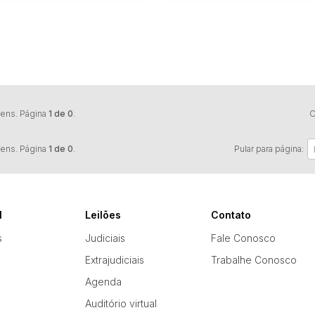
tens. Página
1 de 0
.
O
tens. Página
1 de 0
.
Pular para página:
l
Leilões
Contato
s
Judiciais
Fale Conosco
Extrajudiciais
Trabalhe Conosco
Agenda
Auditório virtual