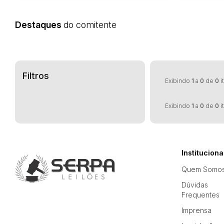
Destaques
do comitente
Filtros
Exibindo
1
a
0
de
0
i
Exibindo
1
a
0
de
0
i
Instituciona
Quem Somo
Dúvidas
Frequentes
Imprensa