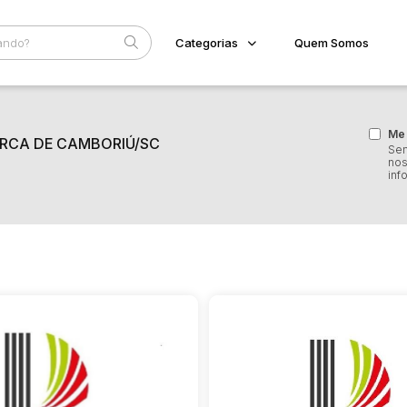
Categorias
Quem Somos
Diversos
Home
Subcategoria
Esta
Bens diversos
Me 
ARCA DE CAMBORIÚ/SC
Eventos
Sem
Imóveis
nos
Fale Conosco
Apartamentos
inf
Casa
Faixa
Ponto Comercial
Judiciais
Extrajudiciais
Terreno
R$
Veículos
Carro