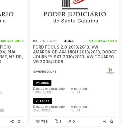
ERTO PARA LANCES
COD.
225 / 23/2026
4 lotes
ABERTO PARA LANCES
C
FÍCIO
FORD FOCUS 2.0 2013/2013, VW
I
XV, RUA
AMAROK CD 4X4 HIGH 2013/2013, DODGE
G
E, N° 110,
JOURNEY SXT 2010/2010, VW TOUAREG
O
V6 2005/2006
S
SOMENTE ONLINE
D
2
1º Leilão
Data do encerramento
A partir das
18/08/2026
16:00
00
D
2
2º Leilão
Data do encerramento
A partir das
25/08/2026
16:00
:00
799
1
0