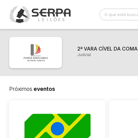
Busca por palavra-chave
Categoria
2ª VARA CÍVEL DA COM
Judicial
Bairro
Comitente
Próximos
eventos