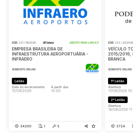
ES
COD.
221 / 19/2026
41 lotes
ABERTO PARA LANCES
COD.
222 / 20/2026
EMPRESA BRASILEIRA DE
VEÍCULO T
INFRAESTRUTURA AEROPORTUÁRIA -
2015/2016,
INFRAERO
BRANCA
SOMENTE ONLINE
SOMENTE ONLINE
Leilão
1º Leilão
Data do encerramento
A partir das
Abertura
12/08/2026
10:00
11/08/2026 10
2º Leilão
Data do encerramento
A partir das
Abertura
12/08/2026
10:00
18/08/2026 11
34200
1
5
3724