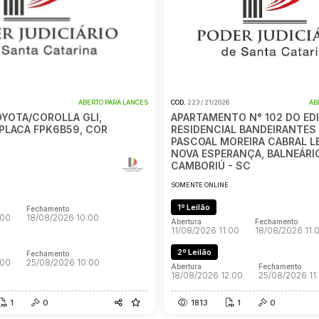
ABERTO PARA LANCES
COD.
223 / 21/2026
AB
OYOTA/COROLLA GLI,
APARTAMENTO N° 102 DO EDI
 PLACA FPK6B59, COR
RESIDENCIAL BANDEIRANTES 
PASCOAL MOREIRA CABRAL LEM
NOVA ESPERANÇA, BALNEÁRI
CAMBORIÚ - SC
SOMENTE ONLINE
1º Leilão
Fechamento
:00
18/08/2026 10:00
Abertura
Fechamento
11/08/2026 11:00
18/08/2026 11:
2º Leilão
Fechamento
:00
25/08/2026 10:00
Abertura
Fechamento
18/08/2026 12:00
25/08/2026 11
1
0
1813
1
0