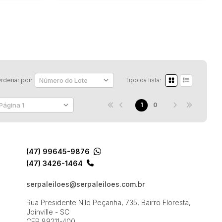
rdenar por:
Tipo da lista:
1
0
(47) 99645-9876
(47) 3426-1464
serpaleiloes@serpaleiloes.com.br
Rua Presidente Nilo Peçanha, 735, Bairro Floresta,
Joinville - SC
CEP 89211-400