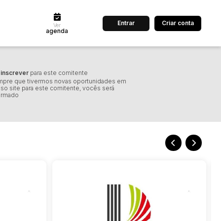
Entrar
Criar conta
Ver
agenda
dos
Cidade
inscrever
para este comitente
pre que tivermos novas oportunidades em
so site para este comitente, vocês será
ormado
 de valor
até
R$
Pesquisar