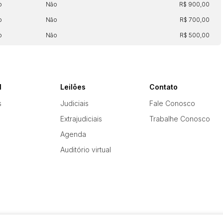
o
Não
R$ 900,00
o
Não
R$ 700,00
o
Não
R$ 500,00
l
Leilões
Contato
s
Judiciais
Fale Conosco
Extrajudiciais
Trabalhe Conosco
Agenda
Auditório virtual