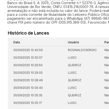
Banco do Brasil S. A. (001), Conta Corrente n.º 52376-3, Agên
Universidade de Rio Verde, CNPJ: 01.815.216/0001-78. A remune
Envie sua Proposta
arrematação e não está incluída no valor do lance. Poderá real
para a conta corrente de titularidade do Leiloeiro Público Ofi
pagamento ser encaminhado para o WhatsApp (47) 99645-9876 a
chave PIX pelo número do CPF (005.915.389-03), Favorecido: 
Histórico de Lances
Data
Usuário
Pa
30/09/2025 10:40:50
ROSINALDOSERGIO
Nã
30/09/2025 10:30:07
LUISC
Nã
30/09/2025 10:29:50
QUEIROZ
Nã
30/09/2025 10:29:03
LUISC
Nã
30/09/2025 10:28:49
QUEIROZ
Nã
30/09/2025 10:05:40
LUISC
Nã
30/09/2025 10:05:35
QUEIROZ
Nã
30/09/2025 10:05:17
LUISC
Nã