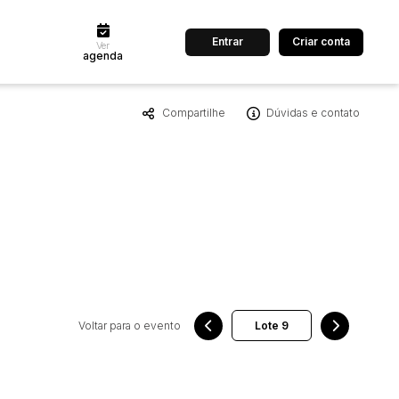
Entrar
Criar conta
Ver
agenda
Compartilhe
Dúvidas e contato
dos
Cidade
 de valor
até
R$
Pesquisar
Voltar para o evento