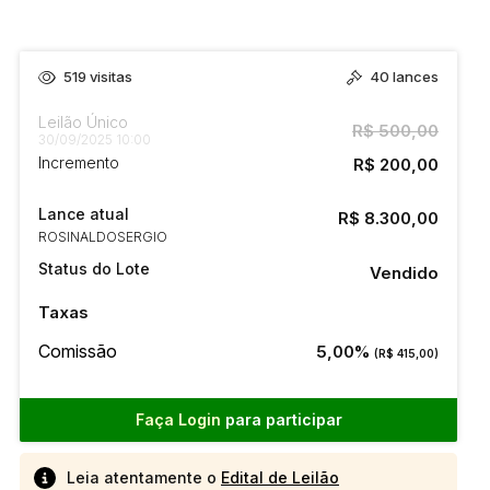
519
visitas
40
lances
Leilão Único
R$ 500,00
30/09/2025 10:00
Incremento
R$ 200,00
Lance atual
R$ 8.300,00
ROSINALDOSERGIO
Status do Lote
Vendido
Taxas
Comissão
5,00%
(R$ 415,00)
Faça Login
para participar
Leia atentamente o
Edital de Leilão