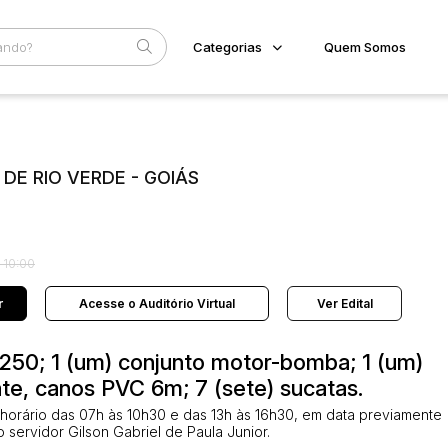
Categorias
Quem Somos
Diversos
Home
Subcategoria
Esta
Bens diversos
Eventos
Imóveis
 DE RIO VERDE - GOIÁS
Fale Conosco
Apartamentos
Casa
Faixa
Ponto Comercial
Judiciais
Extrajudiciais
Terreno
R$
 10:00
Veículos
Carro
r
Acesse o Auditório Virtual
Ver Edital
1250; 1 (um) conjunto motor-bomba; 1 (um)
e, canos PVC 6m; 7 (sete) sucatas.
o horário das 07h às 10h30 e das 13h às 16h30, em data previamente
 servidor Gilson Gabriel de Paula Junior.