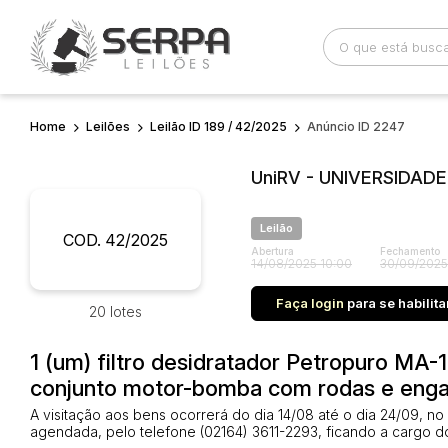
Home
Leilões
Leilão ID 189 / 42/2025
Anúncio ID 2247
Busca por palavra-chave
Categoria
UniRV - UNIVERSIDADE
Bairro
Comitente
Leilão
COD. 42/2025
Abertura
Fechamento
14/08/2025 10:00
30/09/2025
Faça login
para se habilita
20 lotes
1 (um) filtro desidratador Petropuro MA-
conjunto motor-bomba com rodas e engat
A visitação aos bens ocorrerá do dia 14/08 até o dia 24/09, n
agendada, pelo telefone (02164) 3611-2293, ficando a cargo do