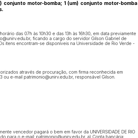
um) conjunto motor-bomba; 1 (um) conjunto motor-bomba
s.
o horário das 07h às 10h30 e das 13h às 16h30, em data previamente
io@unirv.edu.br
, ficando a cargo do servidor Gilson Gabriel de
Os itens encontram-se disponíveis na Universidade de Rio Verde -
utorizados através de procuração, com firma reconhecida em
93 ou e-mail
patrimonio@unirv.edu.br
, responsável Gilson.
ar lances ou propostas
ponente vencedor pagará o bem em favor da UNIVERSIDADE DE RIO
o para o e-mail:
patrimonio@unirv.edu.br
. a) Conta bancária: