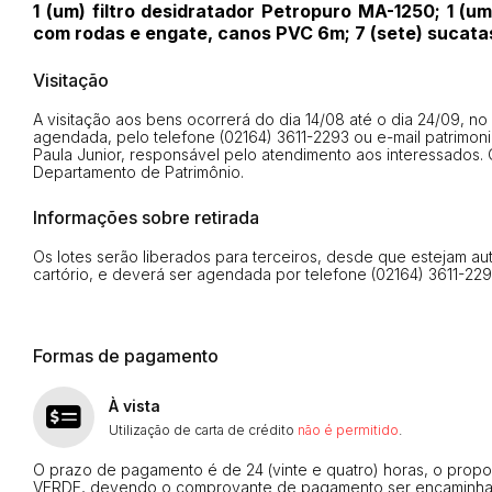
1 (um) filtro desidratador Petropuro MA-1250; 1 (
com rodas e engate, canos PVC 6m; 7 (sete) sucata
Visitação
A visitação aos bens ocorrerá do dia 14/08 até o dia 24/09, n
agendada, pelo telefone (02164) 3611-2293 ou e-mail
patrimon
Paula Junior, responsável pelo atendimento aos interessados. 
Departamento de Patrimônio.
Informações sobre retirada
Os lotes serão liberados para terceiros, desde que estejam a
cartório, e deverá ser agendada por telefone (02164) 3611-22
Habilite-se para efetu
Formas de pagamento
À vista
Utilização de carta de crédito
não é permitido
.
O prazo de pagamento é de 24 (vinte e quatro) horas, o pro
VERDE, devendo o comprovante de pagamento ser encaminhad