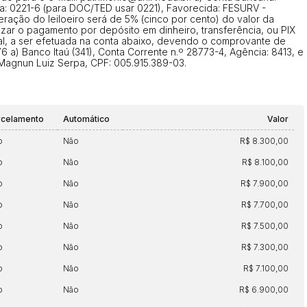
cia: 0221-6 (para DOC/TED usar 0221), Favorecida: FESURV -
Histórico de Propostas
ração do leiloeiro será de 5% (cinco por cento) do valor da
(Art. 895,
izar o pagamento por depósito em dinheiro, transferência, ou PIX
Data
Usuário
cial, a ser efetuada na conta abaixo, devendo o comprovante de
) Banco Itaú (341), Conta Corrente n.º 28773-4, Agência: 8413, e
Clique aqui para fazer login
14/04/2025 18:43:11
TIAGOFELIPE
Magnun Luiz Serpa, CPF: 005.915.389-03.
14/04/2025 18:43:11
TIAGOFELIPE
14/04/2025 18:43:11
TIAGOFELIPE
rcelamento
Automático
Valor
o
Não
R$ 8.300,00
o
Não
R$ 8.100,00
o
Não
R$ 7.900,00
o
Não
R$ 7.700,00
o
Não
R$ 7.500,00
o
Não
R$ 7.300,00
o
Não
R$ 7.100,00
o
Não
R$ 6.900,00