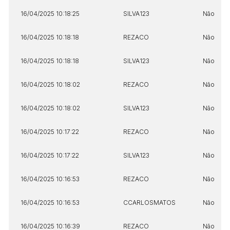
16/04/2025 10:18:25
SILVA123
Não
16/04/2025 10:18:18
REZACO
Não
16/04/2025 10:18:18
SILVA123
Não
Habilite-se para efetuar lances ou
Histórico de Propostas
propostas
Envie sua Proposta
16/04/2025 10:18:02
REZACO
Não
(Art. 895, CPC)
Data
Usuário
Valor
16/04/2025 10:18:02
SILVA123
Não
14/04/2025 18:43:11
TIAGOFELIPE
R$ 1,00
Clique aqui para fazer login
14/04/2025 18:43:11
TIAGOFELIPE
R$ 1,00
16/04/2025 10:17:22
REZACO
Não
14/04/2025 18:43:11
TIAGOFELIPE
R$ 1,00
16/04/2025 10:17:22
SILVA123
Não
16/04/2025 10:16:53
REZACO
Não
16/04/2025 10:16:53
CCARLOSMATOS
Não
16/04/2025 10:16:39
REZACO
Não