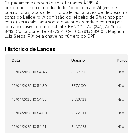
Os pagamentos deverão ser efetuados À VISTA,
preferencialmente, no dia do leilão, ou em até 24 (vinte e
quatro horas) após o término do leilão, através de depósito na
conta do Leiloeiro. A comissão do leiloeiro de 5% (cinco por
cento) será calculada sobre o valor da venda e correrá por
conta exclusiva do arrematante. BANCO ITAÚ (341), Agência
8413, Conta Corrente 28773-4, CPF 005.915.389-03, Magnun
Luiz Serpa, PIX pela chave no número do CPF.
Histórico de Lances
Data
Usuário
Parcela
16/04/2025 10:54:45
SILVA123
Não
16/04/2025 10:54:39
REZACO
Não
16/04/2025 10:54:35
SILVA123
Não
16/04/2025 10:54:30
REZACO
Não
16/04/2025 10:54:21
SILVA123
Não