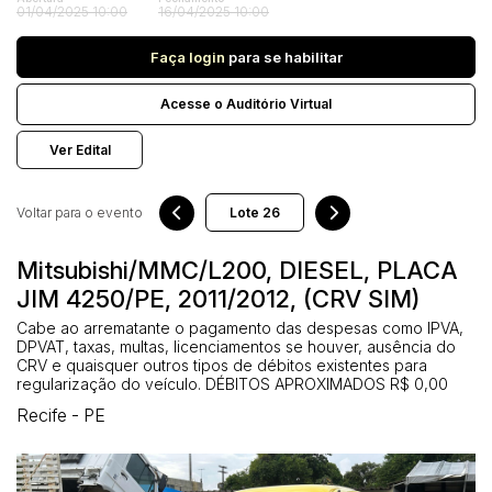
Veículos
01/04/2025 10:00
16/04/2025 10:00
Carro
Faça login
para se habilitar
Pesquisar
Acesse o Auditório Virtual
Ver Edital
Voltar para o evento
Mitsubishi/MMC/L200, DIESEL, PLACA
JIM 4250/PE, 2011/2012, (CRV SIM)
Cabe ao arrematante o pagamento das despesas como IPVA,
DPVAT, taxas, multas, licenciamentos se houver, ausência do
CRV e quaisquer outros tipos de débitos existentes para
regularização do veículo. DÉBITOS APROXIMADOS R$ 0,00
Recife - PE