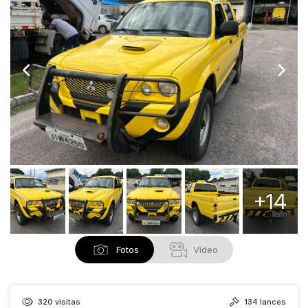
+14
Fotos
Vídeo
320
visitas
134
lances