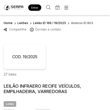
Entrar
Criar conta
Entrar
Home
Leilões
Leilão ID 166 / 19/2025
Anúncio ID 803
Site
Compartilhe
Dúvidas e contato
Home
Busca por palavra-chave
Agenda
Quem Somos
Quem Somos
Eventos
Categoria
Subcategoria
Contato
Fale Conosco
COD. 19/2025
Busca por categoria
Estados
Cidade
Diversos
Bens diversos
27 lotes
Imóveis
Bairro
Comitente
Apartamentos
LEILÃO INFRAERO RECIFE VEÍCULOS,
Casa
EMPILHADEIRA, VARREDORAS
Judiciais
Extrajudiciais
Ponto Comercial
Faixa de valor
Leilão
Terreno
R$
R$
até
Abertura
Fechamento