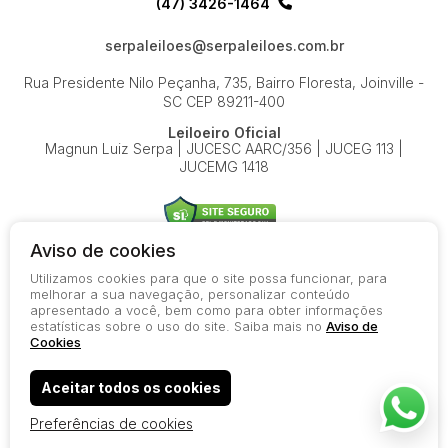
(47) 3426-1464
serpaleiloes@serpaleiloes.com.br
Rua Presidente Nilo Peçanha, 735, Bairro Floresta, Joinville -
SC
CEP 89211-400
Leiloeiro Oficial
Magnun Luiz Serpa | JUCESC AARC/356 | JUCEG 113 |
JUCEMG 1418
Aviso de cookies
Utilizamos cookies para que o site possa funcionar, para
© 2026-present - Todos os direitos reservados
melhorar a sua navegação, personalizar conteúdo
apresentado a você, bem como para obter informações
Política de Privacidade
estatísticas sobre o uso do site. Saiba mais no
Aviso de
Aviso de Cookies
Cookies
Termos de Uso
Aceitar todos os cookies
Preferências de cookies