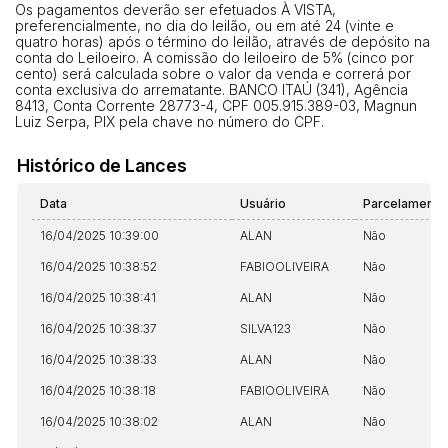
Os pagamentos deverão ser efetuados À VISTA,
preferencialmente, no dia do leilão, ou em até 24 (vinte e
14/04/2025 18:43:11
TIAGOFELIPE
R$ 1,00
quatro horas) após o término do leilão, através de depósito na
Clique aqui para fazer login
conta do Leiloeiro. A comissão do leiloeiro de 5% (cinco por
14/04/2025 18:43:11
TIAGOFELIPE
R$ 1,00
cento) será calculada sobre o valor da venda e correrá por
conta exclusiva do arrematante. BANCO ITAÚ (341), Agência
14/04/2025 18:43:11
TIAGOFELIPE
R$ 1,00
8413, Conta Corrente 28773-4, CPF 005.915.389-03, Magnun
Luiz Serpa, PIX pela chave no número do CPF.
Histórico de Lances
Data
Usuário
Parcelamento
16/04/2025 10:39:00
ALAN
Não
16/04/2025 10:38:52
FABIOOLIVEIRA
Não
16/04/2025 10:38:41
ALAN
Não
16/04/2025 10:38:37
SILVA123
Não
16/04/2025 10:38:33
ALAN
Não
16/04/2025 10:38:18
FABIOOLIVEIRA
Não
16/04/2025 10:38:02
ALAN
Não