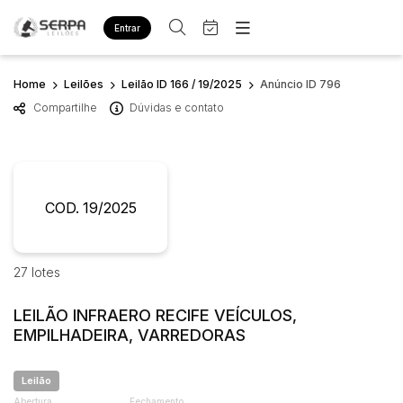
Entrar
Criar conta
Entrar
Home
Leilões
Leilão ID 166 / 19/2025
Anúncio ID 796
Site
Compartilhe
Dúvidas e contato
Home
Busca por palavra-chave
Agenda
Quem Somos
Quem Somos
Eventos
Categoria
Subcategoria
Contato
Fale Conosco
COD. 19/2025
Busca por categoria
Estados
Cidade
Diversos
Bens diversos
27 lotes
Imóveis
Bairro
Comitente
Apartamentos
LEILÃO INFRAERO RECIFE VEÍCULOS,
Casa
EMPILHADEIRA, VARREDORAS
Judiciais
Extrajudiciais
Ponto Comercial
Faixa de valor
Leilão
Terreno
R$
R$
até
Abertura
Fechamento