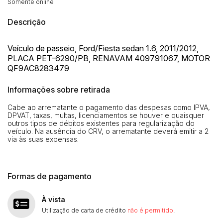
Somente online
Descrição
Veículo de passeio, Ford/Fiesta sedan 1.6, 2011/2012,
PLACA PET-6290/PB, RENAVAM 409791067, MOTOR
QF9AC8283479
Informações sobre retirada
Cabe ao arrematante o pagamento das despesas como IPVA,
DPVAT, taxas, multas, licenciamentos se houver e quaisquer
outros tipos de débitos existentes para regularização do
veículo. Na ausência do CRV, o arrematante deverá emitir a 2
via às suas expensas.
Formas de pagamento
Habilite-se para efetuar lances ou
À vista
Histórico de Propostas
propostas
Envie sua Proposta
Utilização de carta de crédito
não é permitido
.
(Art. 895, CPC)
Data
Usuário
Valor