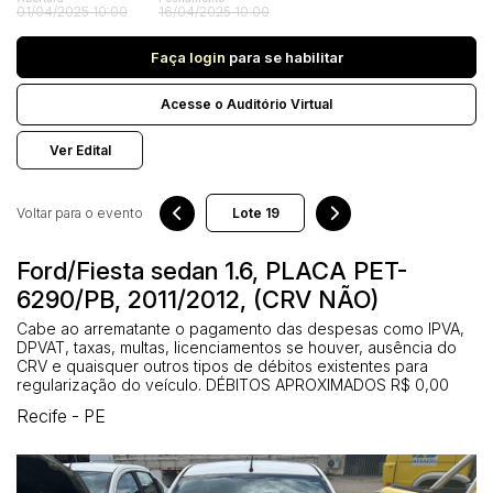
Veículos
01/04/2025 10:00
16/04/2025 10:00
Carro
Faça login
para se habilitar
Pesquisar
Acesse o Auditório Virtual
Ver Edital
Voltar para o evento
Ford/Fiesta sedan 1.6, PLACA PET-
6290/PB, 2011/2012, (CRV NÃO)
Cabe ao arrematante o pagamento das despesas como IPVA,
DPVAT, taxas, multas, licenciamentos se houver, ausência do
CRV e quaisquer outros tipos de débitos existentes para
regularização do veículo. DÉBITOS APROXIMADOS R$ 0,00
Recife - PE