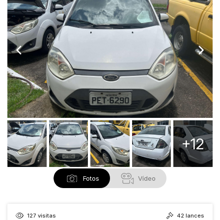
+12
Fotos
Vídeo
127
visitas
42
lances