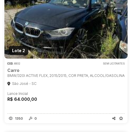
Lote 2
COD.
6932
SEM LICITANTES
Carro
BMW/320I ACTIVE FLEX, 2015/2015, COR PRETA, ALCOOL/GASOLINA
São José - SC
Lance Inicial
R$ 64.000,00
Habilite-se para efetuar lances ou
propostas
1350
0