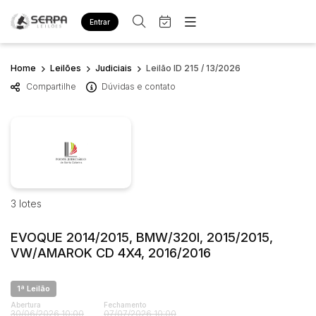
Entrar
Criar conta
Entrar
Home
Site
Leilões
Judiciais
Leilão ID 215 / 13/2026
Home
Compartilhe
Dúvidas e contato
Busca por palavra-chave
Agenda
Quem Somos
Quem Somos
Eventos
Categoria
Subcategoria
Contato
Fale Conosco
Busca por categoria
Estados
Cidade
Diversos
Bens diversos
3 lotes
Imóveis
Bairro
Comitente
EVOQUE 2014/2015, BMW/320I, 2015/2015,
Apartamentos
VW/AMAROK CD 4X4, 2016/2016
Casa
Judiciais
Extrajudiciais
Ponto Comercial
1ª Leilão
Faixa de valor
Terreno
Abertura
Fechamento
R$
R$
até
30/06/2026 10:00
07/07/2026 10:00