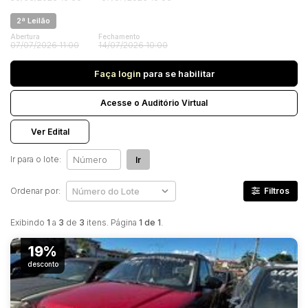
Veículos
Carro
2ª Leilão
Abertura
Fechamento
Pesquisar
07/07/2026 11:00
14/07/2026 10:00
Faça login
para se habilitar
Acesse o Auditório Virtual
Ver Edital
Ir para o lote:
Ir
Ordenar por:
Filtros
Exibindo
1
a
3
de
3
itens. Página
1 de 1
.
19%
desconto