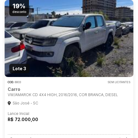
19%
desconto
Lote 3
COD.
6933
SEM LICITANTES
Carro
VW/AMAROK CD 4X4 HIGH, 2016/2016, COR BRANCA, DIESEL
São José - SC
Lance Inicial
R$ 72.000,00