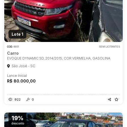
Lote 1
COD.
6931
SEM LICITANTES
Carro
EVOQUE DYNAMIC 5D, 2014/2015, COR VERMELHA, GASOLINA
São José - SC
Lance Inicial
R$ 80.000,00
922
0
19%
desconto