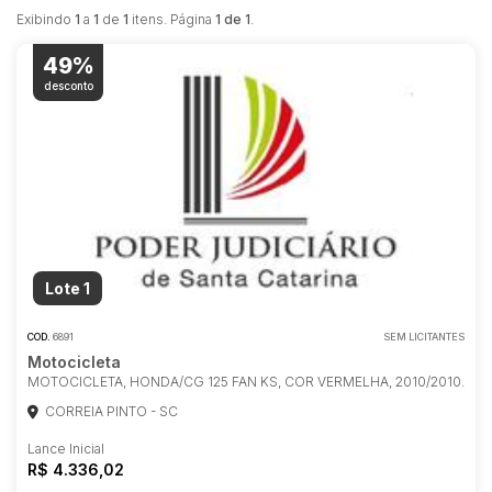
Exibindo
1
a
1
de
1
itens. Página
1 de 1
.
49%
desconto
Lote 1
COD.
6891
SEM LICITANTES
Motocicleta
MOTOCICLETA, HONDA/CG 125 FAN KS, COR VERMELHA, 2010/2010.
CORREIA PINTO - SC
Habilite-se para efetuar lances ou
propostas
Lance Inicial
R$ 4.336,02