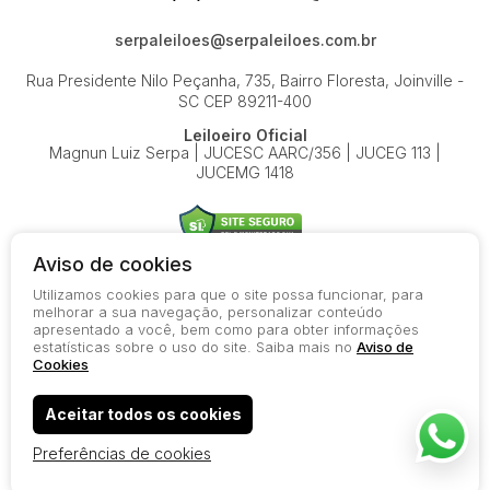
serpaleiloes@serpaleiloes.com.br
Rua Presidente Nilo Peçanha, 735, Bairro Floresta, Joinville -
SC
CEP 89211-400
Leiloeiro Oficial
Magnun Luiz Serpa | JUCESC AARC/356 | JUCEG 113 |
JUCEMG 1418
Aviso de cookies
Utilizamos cookies para que o site possa funcionar, para
© 2026-present - Todos os direitos reservados
melhorar a sua navegação, personalizar conteúdo
apresentado a você, bem como para obter informações
Política de Privacidade
estatísticas sobre o uso do site. Saiba mais no
Aviso de
Aviso de Cookies
Cookies
Termos de Uso
Aceitar todos os cookies
Preferências de cookies