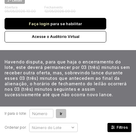
2ª Leilão
Veículos
Abertura
Fechamento
Carro
05/05/2026 10:00
12/05/2026 09:00
Pesquisar
Faça login
para se habilitar
Acesse o Auditório Virtual
Havendo disputa, para que haja o encerramento do
lote, este deverá permanecer por 03 (três) minutos sem
receber outra oferta, mas, sobrevindo lance durante
esses 03 (três) minutos que antecedem ao final da
alienação, o horário de fechamento do leilão ocorrerá
nos 03 (três) minutos seguintes e assim
sucessivamente até que não ocorra novo lance.
Ir para o lote:
Ir
Ordenar por:
Filtros