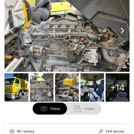
+14
Fotos
Vídeo
167
visitas
244
lances