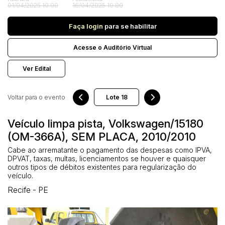
Veículos
01/04/2025 10:00
16/04/2025 10:00
Carro
Faça login
para se habilitar
Pesquisar
Acesse o Auditório Virtual
Ver Edital
Voltar para o evento
Veículo limpa pista, Volkswagen/15180
(OM-366A), SEM PLACA, 2010/2010
Cabe ao arrematante o pagamento das despesas como IPVA,
DPVAT, taxas, multas, licenciamentos se houver e quaisquer
outros tipos de débitos existentes para regularização do
veículo.
Recife - PE