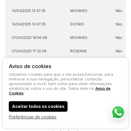
14/04/2025 13:47:35
MCHAVES
Não
14/04/2025 13:47:35
EVONIO
Não
07/04/2025 18:56:48
MCHAVES
Não
07/04/2025 17:32:08
ROSEANE
Não
04/04/2025 10:19:25
JOSEBARBOSA
Não
Aviso de cookies
Utilizamos cookies para que o site possa funcionar, para
melhorar a sua navegação, personalizar conteúdo
apresentado a você, bem como para obter informações
estatísticas sobre o uso do site. Saiba mais no
Aviso de
Cookies
Aceitar todos os cookies
Preferências de cookies