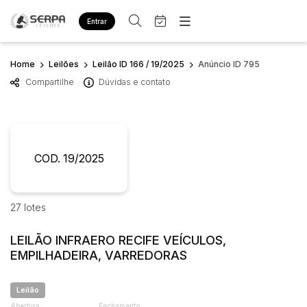
Entrar
Criar conta
Entrar
Home
Leilões
Leilão ID 166 / 19/2025
Anúncio ID 795
Site
Compartilhe
Dúvidas e contato
Home
Busca por palavra-chave
Agenda
Quem Somos
Quem Somos
Eventos
Categoria
Subcategoria
Contato
Fale Conosco
COD. 19/2025
Busca por categoria
Estados
Cidade
Diversos
Bens diversos
27 lotes
Imóveis
Bairro
Comitente
Apartamentos
LEILÃO INFRAERO RECIFE VEÍCULOS,
Casa
EMPILHADEIRA, VARREDORAS
Judiciais
Extrajudiciais
Ponto Comercial
Faixa de valor
Leilão
Terreno
R$
R$
até
Abertura
Fechamento