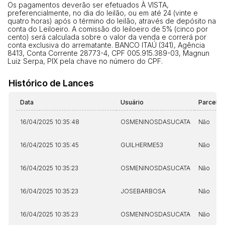
Os pagamentos deverão ser efetuados À VISTA,
preferencialmente, no dia do leilão, ou em até 24 (vinte e
quatro horas) após o término do leilão, através de depósito na
conta do Leiloeiro. A comissão do leiloeiro de 5% (cinco por
cento) será calculada sobre o valor da venda e correrá por
conta exclusiva do arrematante. BANCO ITAÚ (341), Agência
8413, Conta Corrente 28773-4, CPF 005.915.389-03, Magnun
Luiz Serpa, PIX pela chave no número do CPF.
Histórico de Lances
Data
Usuário
Parcela
16/04/2025 10:35:48
OSMENINOSDASUCATA
Não
16/04/2025 10:35:45
GUILHERME53
Não
16/04/2025 10:35:23
OSMENINOSDASUCATA
Não
16/04/2025 10:35:23
JOSEBARBOSA
Não
16/04/2025 10:35:23
OSMENINOSDASUCATA
Não