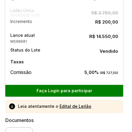
Leilão Único
R$ 2.750,00
16/04/2025 10:00
Incremento
R$ 200,00
Lance atual
R$ 14.550,00
MS98681
Status do Lote
Vendido
Taxas
Comissão
5,00%
(R$ 727,50)
Faça Login
para participar
Leia atentamente o
Edital de Leilão
Documentos