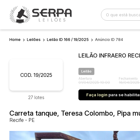
Home
Leilões
Leilão ID 166 / 19/2025
Anúncio ID 784
Busca por palavra-chave
Categoria
LEILÃO INFRAERO REC
Bairro
Comitente
Leilão
COD. 19/2025
Abertura
Fechamento
01/04/2025 10:00
16/04/2025
Faça login
para se habilita
27 lotes
Carreta tanque, Teresa Colombo, Pipa mu
Recife - PE