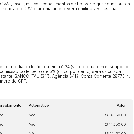
AT, taxas, multas, licenciamentos se houver e quaisquer outros
ausência do CRV, o arrematante deverá emitir a 2 via às suas
e, no dia do leilão, ou em até 24 (vinte e quatro horas) após o
 comissão do leiloeiro de 5% (cinco por cento) será calculada
matante. BANCO ITAÚ (341), Agência 8413, Conta Corrente 28773-4,
úmero do CPF.
arcelamento
Automático
Valor
ão
Não
R$ 14.550,00
ar lances ou propostas
ão
Não
R$ 14.350,00
ão
Não
R$ 14.150,00