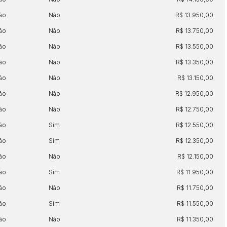
ão
Não
R$ 13.950,00
ão
Não
R$ 13.750,00
ão
Não
R$ 13.550,00
ão
Não
R$ 13.350,00
Histórico de Propostas
ão
Não
R$ 13.150,00
(Art. 895,
Data
Usuário
ão
Não
R$ 12.950,00
Clique aqui para fazer login
14/04/2025 18:43:11
TIAGOFELIPE
ão
Não
R$ 12.750,00
14/04/2025 18:43:11
TIAGOFELIPE
ão
Sim
R$ 12.550,00
14/04/2025 18:43:11
TIAGOFELIPE
ão
Sim
R$ 12.350,00
ão
Não
R$ 12.150,00
ão
Sim
R$ 11.950,00
ão
Não
R$ 11.750,00
ão
Sim
R$ 11.550,00
ão
Não
R$ 11.350,00