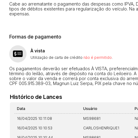
Cabe ao arrematante o pagamento das despesas como IPVA, DPV
tipos de débitos existentes para regularização do veículo. Na 
expensas.
Formas de pagamento
À vista
Utilização de carta de crédito
não é permitido
.
Os pagamentos deverão ser efetuados À VISTA, preferencialment
término do leilão, através de depósito na conta do Leiloeiro. A
sobre o valor da venda e correrá por conta exclusiva do arre
CPF 005.915.389-03, Magnun Luiz Serpa, PIX pela chave no n
Histórico de Lances
Data
Usuário
P
16/04/2025 10:11:08
MS98681
N
Habilite-se para efetu
16/04/2025 10:10:53
CARLOSHENRIQUE1
N
16/04/2025 10:10:44
MS98681
N