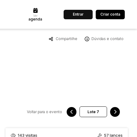
Entrar
Criar conta
Ver
agenda
Compartilhe
Dúvidas e contato
dos
Cidade
 de valor
até
R$
Pesquisar
Voltar para o evento
143
visitas
57
lances