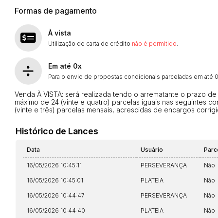
Formas de pagamento
Envie sua Proposta
À vista
Utilização de carta de crédito
não é permitido
.
Em até 0x
Para o envio de propostas condicionais parceladas em até 0 
Venda À VISTA: será realizada tendo o arrematante o prazo d
máximo de 24 (vinte e quatro) parcelas iguais nas seguintes c
(vinte e três) parcelas mensais, acrescidas de encargos corri
Histórico de Lances
Data
Usuário
Parc
16/05/2026 10:45:11
PERSEVERANÇA
Não
16/05/2026 10:45:01
PLATEIA
Não
16/05/2026 10:44:47
PERSEVERANÇA
Não
16/05/2026 10:44:40
PLATEIA
Não