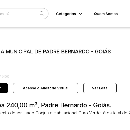
Categorias
Quem Somos
Diversos
Home
Subcategoria
Esta
Bens diversos
Eventos
Imóveis
RA MUNICIPAL DE PADRE BERNARDO - GOIÁS
Fale Conosco
Apartamentos
Casa
Faixa
Ponto Comercial
Judiciais
Extrajudiciais
Terreno
R$
 10:00
Veículos
Carro
r
Acesse o Auditório Virtual
Ver Edital
rea 240,00 m², Padre Bernardo - Goiás.
amento denominado Conjunto Habitacional Ouro Verde, área total de