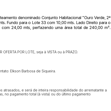
 loteamento denominado Conjunto Habitacional "Ouro Verde, 2ª
mts. Fundo para o Lote 33 com 10,00 mts. Lado Direito para o
 com 24,00 mts, perfazendo uma área total de 240,00 m².
IOR OFERTA POR LOTE, seja à VISTA ou à PRAZO.
ar lances ou propostas
tato: Elkson Barbosa de Siqueira.
 atrasados, e será de inteira responsabilidade do arrematante a
s, no pagamento total (à vista) ou do último pagamento