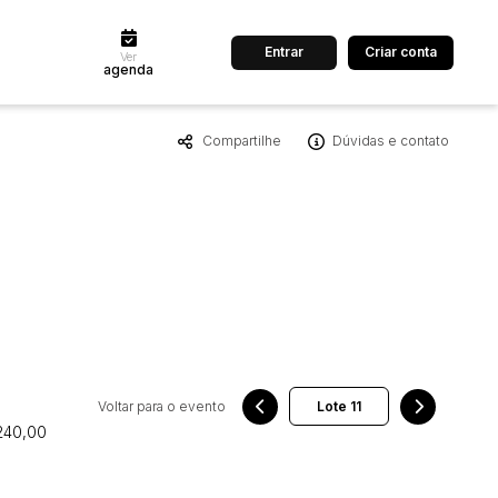
Entrar
Criar conta
Ver
agenda
Compartilhe
Dúvidas e contato
dos
Cidade
 de valor
até
R$
Pesquisar
Voltar para o evento
 240,00