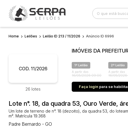
Home
Leilões
Leilão ID 213 / 11/2026
Anúncio ID 6996
Busca por palavra-chave
Categoria
IMÓVEIS DA PREFEITU
Bairro
Comitente
1ª Leilão
2ª Leilão
COD. 11/2026
A partir das
A partir das
16/05/2026 09:00
16/05/2026
Faça login
para se habilita
26 lotes
Lote n°. 18, da quadra 53, Ouro Verde, á
Um lote de terreno de n°. 18 (dezoito), da quadra 53, do lote
m². Matrícula 19.368
Padre Bernardo - GO