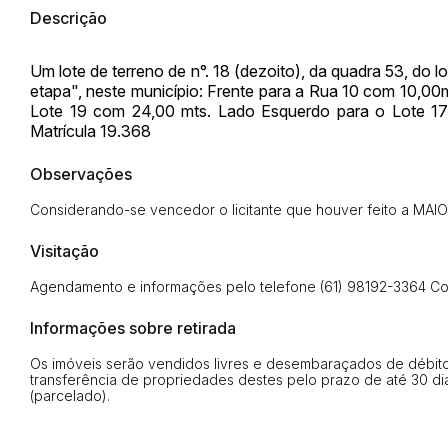
Descrição
Um lote de terreno de n°. 18 (dezoito), da quadra 53, do
etapa", neste município: Frente para a Rua 10 com 10,00
Lote 19 com 24,00 mts. Lado Esquerdo para o Lote 17
Matrícula 19.368
Observações
Considerando-se vencedor o licitante que houver feito a MA
Visitação
Habilite-se para efetu
Agendamento e informações pelo telefone (61) 98192-3364 Con
Informações sobre retirada
Os imóveis serão vendidos livres e desembaraçados de débitos
transferência de propriedades destes pelo prazo de até 30 dia
(parcelado).