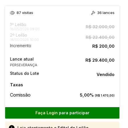
87
visitas
36
lances
1º Leilão
R$ 32.000,00
16/05/2026 09:00
2º Leilão
R$ 22.400,00
16/05/2026 10:00
Incremento
R$ 200,00
Lance atual
R$ 29.400,00
PERSEVERANÇA
Status do Lote
Vendido
Taxas
Comissão
5,00%
(R$ 1.470,00)
Faça Login
para participar
Leia atentamente o
Edital de Leilão