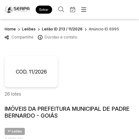
Entrar
Criar conta
Entrar
Home
Leilões
Leilão ID 213 / 11/2026
Anúncio ID 6995
Site
Compartilhe
Dúvidas e contato
Home
Busca por palavra-chave
Agenda
Quem Somos
Quem Somos
Eventos
Categoria
Subcategoria
Contato
Fale Conosco
COD. 11/2026
Busca por categoria
Estados
Cidade
Diversos
Bens diversos
26 lotes
Imóveis
Bairro
Comitente
Apartamentos
IMÓVEIS DA PREFEITURA MUNICIPAL DE PADRE
Casa
BERNARDO - GOIÁS
Judiciais
Extrajudiciais
Ponto Comercial
Faixa de valor
1ª Leilão
Terreno
R$
R$
até
A partir das