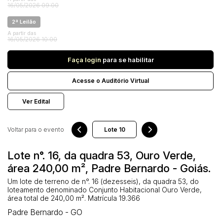
Veículos
16/05/2026 09:00
Carro
2ª Leilão
Pesquisar
A partir das
16/05/2026 10:00
Faça login
para se habilitar
Acesse o Auditório Virtual
Ver Edital
Voltar para o evento
Lote n°. 16, da quadra 53, Ouro Verde,
área 240,00 m², Padre Bernardo - Goiás.
Um lote de terreno de n°. 16 (dezesseis), da quadra 53, do
loteamento denominado Conjunto Habitacional Ouro Verde,
área total de 240,00 m². Matrícula 19.366
Padre Bernardo - GO