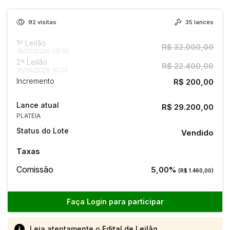
92
visitas
35
lances
1º Leilão
R$ 32.000,00
16/05/2026 09:00
2º Leilão
R$ 22.400,00
16/05/2026 10:00
Incremento
R$ 200,00
Lance atual
R$ 29.200,00
PLATEIA
Status do Lote
Vendido
Taxas
Comissão
5,00%
(R$ 1.460,00)
Faça Login
para participar
Leia atentamente o
Edital de Leilão