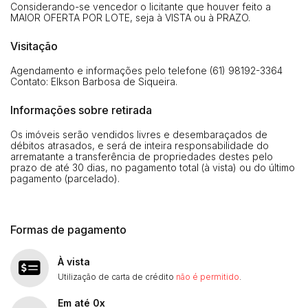
Considerando-se vencedor o licitante que houver feito a
MAIOR OFERTA POR LOTE, seja à VISTA ou à PRAZO.
Visitação
Habilite-se para efetuar lances ou
Histórico de Propostas
propostas
Envie sua Proposta
Agendamento e informações pelo telefone (61) 98192-3364
Contato: Elkson Barbosa de Siqueira.
(Art. 895, CPC)
Data
Usuário
Valor
Informações sobre retirada
14/04/2025 18:43:11
TIAGOFELIPE
R$ 1,00
Clique aqui para fazer login
14/04/2025 18:43:11
TIAGOFELIPE
R$ 1,00
Os imóveis serão vendidos livres e desembaraçados de
débitos atrasados, e será de inteira responsabilidade do
14/04/2025 18:43:11
TIAGOFELIPE
R$ 1,00
arrematante a transferência de propriedades destes pelo
prazo de até 30 dias, no pagamento total (à vista) ou do último
pagamento (parcelado).
Formas de pagamento
À vista
Utilização de carta de crédito
não é permitido
.
Em até 0x