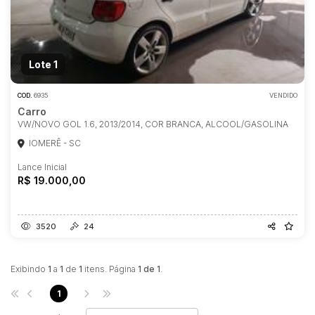
Lote 1
COD.
6935
VENDIDO
Carro
VW/NOVO GOL 1.6, 2013/2014, COR BRANCA, ALCOOL/GASOLINA
IOMERÊ - SC
Lance Inicial
R$ 19.000,00
Habilite-se para efetuar lances ou
propostas
3520
24
Exibindo
1
a
1
de
1
itens. Página
1 de 1
.
1