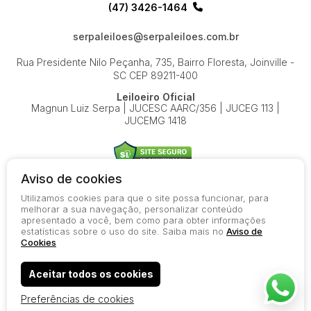
(47) 3426-1464
serpaleiloes@serpaleiloes.com.br
Rua Presidente Nilo Peçanha, 735, Bairro Floresta, Joinville -
SC
CEP 89211-400
Leiloeiro Oficial
Magnun Luiz Serpa | JUCESC AARC/356 | JUCEG 113 |
JUCEMG 1418
Aviso de cookies
Utilizamos cookies para que o site possa funcionar, para
© 2026-present - Todos os direitos reservados
melhorar a sua navegação, personalizar conteúdo
apresentado a você, bem como para obter informações
Política de Privacidade
estatísticas sobre o uso do site. Saiba mais no
Aviso de
Aviso de Cookies
Cookies
Termos de Uso
Aceitar todos os cookies
Preferências de cookies