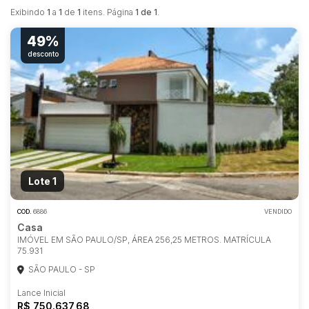
Exibindo
1
a
1
de
1
itens. Página
1 de 1
.
49%
desconto
Lote 1
COD.
6886
VENDIDO
Casa
IMÓVEL EM SÃO PAULO/SP, ÁREA 256,25 METROS. MATRÍCULA
75.931
Habilite-se para efetuar lances ou
SÃO PAULO - SP
propostas
Lance Inicial
R$ 750.637,68