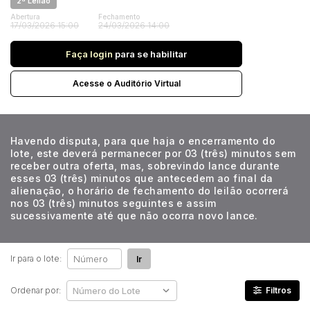
2ª Leilão
Veículos
Abertura
Fechamento
Carro
17/03/2026 15:00
24/03/2026 14:00
Pesquisar
Faça login
para se habilitar
Acesse o Auditório Virtual
Havendo disputa, para que haja o encerramento do
lote, este deverá permanecer por 03 (três) minutos sem
receber outra oferta, mas, sobrevindo lance durante
esses 03 (três) minutos que antecedem ao final da
alienação, o horário de fechamento do leilão ocorrerá
nos 03 (três) minutos seguintes e assim
sucessivamente até que não ocorra novo lance.
Ir para o lote:
Ir
Ordenar por:
Filtros